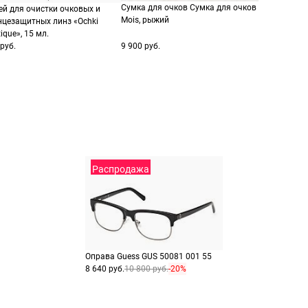
заказа
способах оплаты
Сумка для очков Сумка для очков
ей для очистки очковых и
Выберите способ опла
Оплатите покупку цел
Mois, рыжий
нцезащитных линз «Ochki
ique», 15 мл.
или частями в Сплит.
Оплатите часть от су
руб.
9 900 руб.
Продолжить пок
Продолжить пок
Распродажа
Оправа Guess GUS 50081 001 55
8 640 руб.
10 800 руб.
-20%