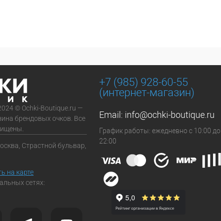
+7 (985) 928-60-55
(интернет-магазин)
2024 © Ochki-Boutique.ru —
Email:
info@ochki-boutique.ru
зина брендовых очков. Все
щищены.
График работы: ежедневно с 10:00 до
22:00
Москва, Страстной бульвар,
ь на карте
альных сетях: