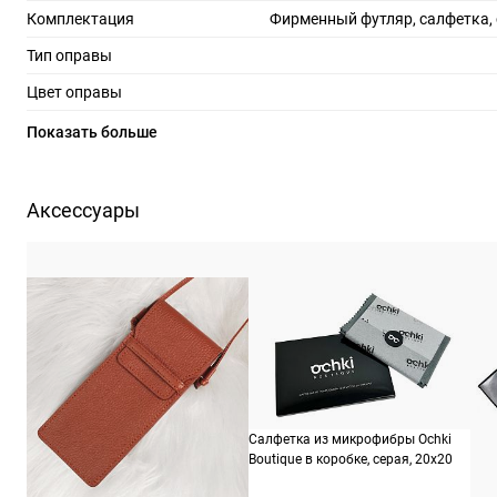
Комплектация
Фирменный футляр, салфетка,
Тип оправы
Цвет оправы
Материал оправы
Показать больше
Страна производства
Производитель
Марколин С.п.А р-н Вилланова, 4, Лонгароне/
Аксессуары
ШтрихКод
88
Назначение
Салфетка из микрофибры Ochki
Boutique в коробке, серая, 20х20