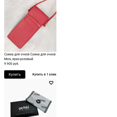
По Москве —
подойдут,
бесплатно,
ничего
на
оплачивать
следующий
не нужно.
день после
оформления
По России
заказа.
1500 руб.
Доставка за
включая
МКАД
Сумка для очков Сумка для очков
доставку.
оплачивается
Mois, ярко-розовый
Оплата
дополнительн
9 900 руб.
очков на
— 700 руб.
месте после
Купить
Купить в 1 клик
независимо
примерки.
от суммы
Если очки не
выкупа.
подойдут,
дополнительн
По России
ничего
Доставляем
оплачивать
в любую