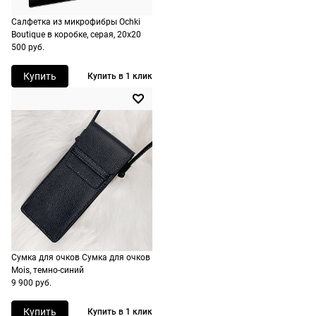
не нужно.
точку
Салфетка из микрофибры Ochki
России,
Boutique в коробке, серая, 20х20
стоимость и
500 руб.
сроки
рассчитывают
Купить
Купить в 1 клик
при
оформлении
заказа в
корзине.
Срочная
доставка
По Москве
возможна
день в день,
Сумка для очков Сумка для очков
по России
Mois, темно-синий
есть
9 900 руб.
экспресс-
доставка.
Купить
Купить в 1 клик