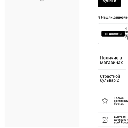
Купить
% Нашли дешевле
4
п
п
1
Наличие в
магазинах
Страстной
бульвар 2
125375,
Москва г, б-
Только
оригинал
р Страстной,
бренды
д. 2
Быстрая
доставка 
всей Росс