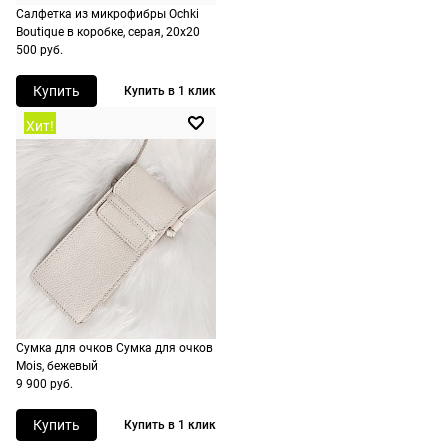
Салфетка из микрофибры Ochki
России,
Boutique в коробке, серая, 20х20
стоимость и
500 руб.
сроки
рассчитывают
Купить
Купить в 1 клик
при
Хит!
оформлении
заказа в
корзине.
Срочная
доставка
По Москве
возможна
день в день,
Сумка для очков Сумка для очков
по России
Mois, бежевый
есть
9 900 руб.
экспресс-
доставка.
Купить
Купить в 1 клик