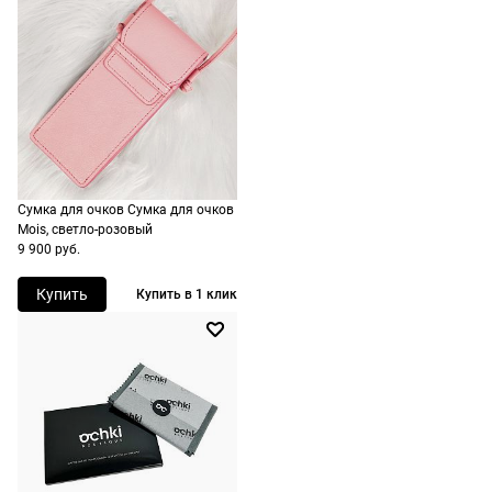
подойдут,
бесплатно,
ШтрихКод
2730005944464
ничего
на
Назначение
универсальные
оплачивать
следующий
не нужно.
день после
оформления
По России
заказа.
1500 руб.
Доставка за
включая
МКАД
Сумка для очков Сумка для очков
доставку.
оплачивается
Mois, светло-розовый
Оплата
дополнительн
9 900 руб.
очков на
— 700 руб.
месте после
Купить
Купить в 1 клик
независимо
примерки.
от суммы
Если очки не
выкупа.
подойдут,
дополнительн
По России
ничего
Доставляем
оплачивать
в любую
не нужно.
точку