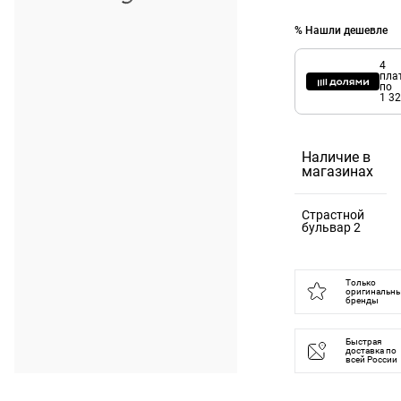
% Нашли дешевле
4
пла
по
1 32
Наличие в
магазинах
Страстной
бульвар 2
125375,
Москва г, б-р
Только
оригинальн
Страстной, д.
бренды
2
Быстрая
доставка по
всей России