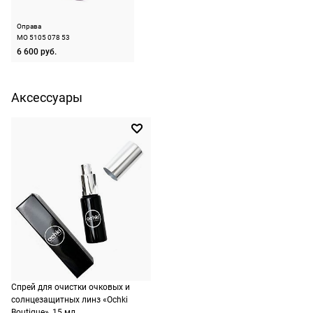
Назначение
женские
на
не нужно.
следующий
Оправа
день после
MO 5105 078 53
По России
6 600 руб.
оформления
1500 руб.
заказа.
включая
Доставка за
Аксессуары
доставку.
МКАД
Оплата
оплачивается
очков на
дополнительно
месте после
— 700 руб.
примерки.
независимо
Если очки не
от суммы
подойдут,
выкупа.
дополнительно
ничего
По России
оплачивать
Доставляем
не нужно.
в любую
Спрей для очистки очковых и
точку
солнцезащитных линз «Ochki
России,
Boutique», 15 мл.