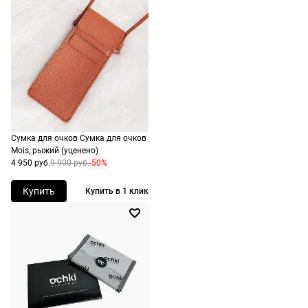
Сумка для очков Сумка для очков
Mois, рыжий (уценено)
4 950 руб.
9 900 руб.
-50%
Купить
Купить в 1 клик
Долями
Сплит от Яндекс Пэй
Долями — сервис, позволяющий
Яндекс Пэй позволяет оплачивать очки
разделить оплату покупок на четыре
оправы сразу или частями через Яндек