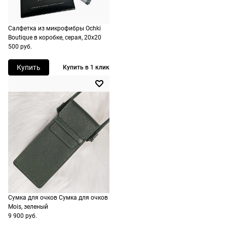
Срочная
доставка
Салфетка из микрофибры Ochki
По Москве
Boutique в коробке, серая, 20х20
500 руб.
возможна
день в день,
Купить
Купить в 1 клик
по России
есть
экспресс-
доставка.
Сумка для очков Сумка для очков
Mois, зеленый
9 900 руб.