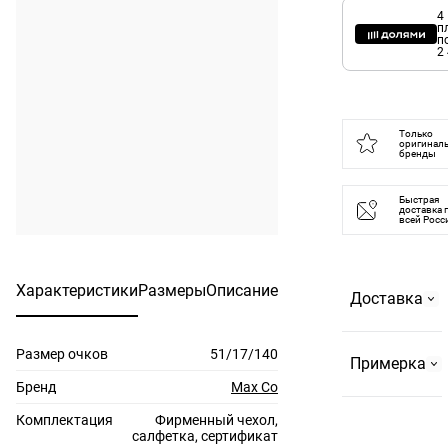
4
п
п
2
Только
оригинал
бренды
Быстрая
доставка 
всей Росс
Характеристики
Размеры
Описание
Доставка
Размер очков
51/17/140
Самовывоз
Примерка
На
Бренд
Max Co
Страстном
Комплектация
Фирменный чехол,
По Москве и
бульваре, 2
салфетка, сертификат