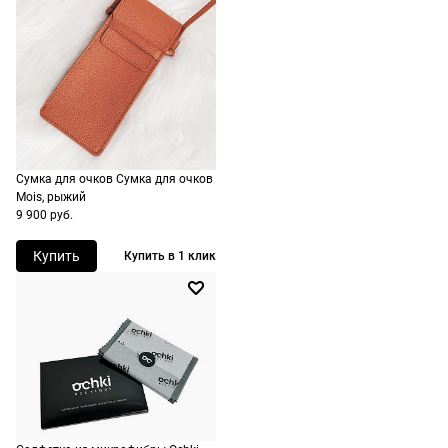
на
Назначение
женские
оплачивать
следующий
не нужно.
день после
оформления
По России
заказа.
1500 руб.
Доставка за
включая
МКАД
доставку.
оплачивается
Сумка для очков Сумка для очков
Оплата
дополнительн
Mois, рыжий
очков на
9 900 руб.
— 700 руб.
месте после
независимо
Купить
Купить в 1 клик
примерки.
от суммы
Если очки не
выкупа.
подойдут,
дополнительн
По России
ничего
Доставляем
оплачивать
в любую
не нужно.
точку
России,