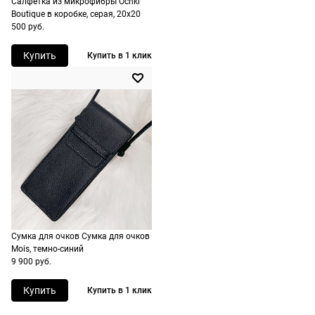
Салфетка из микрофибры Ochki
стоимость и
Boutique в коробке, серая, 20х20
сроки
500 руб.
рассчитывают
Купить
Купить в 1 клик
при
оформлении
заказа в
корзине.
Срочная
доставка
По Москве
возможна
день в день,
по России
Сумка для очков Сумка для очков
есть
Mois, темно-синий
экспресс-
9 900 руб.
доставка.
Купить
Купить в 1 клик