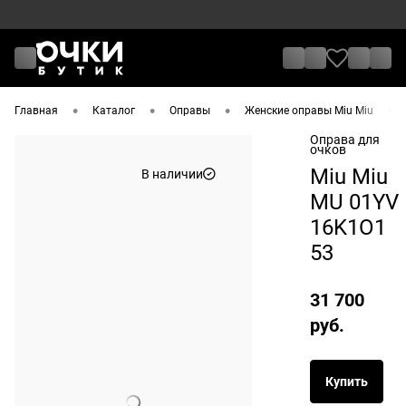
•
•
•
•
Главная
Каталог
Оправы
Женские оправы Miu Miu
Оправа для
очков
Miu Miu
В наличии
MU 01YV
16K1O1
53
31 700
руб.
Купить