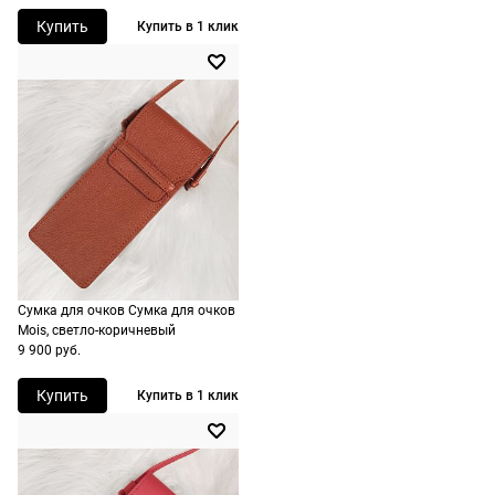
доставку.
оплачивается
Купить
Купить в 1 клик
Оплата
дополнительн
очков на
— 700 руб.
месте после
независимо
примерки.
от суммы
Если очки не
выкупа.
подойдут,
дополнительн
По России
ничего
Доставляем
оплачивать
в любую
не нужно.
точку
Сумка для очков Сумка для очков
России,
Mois, светло-коричневый
стоимость и
9 900 руб.
сроки
рассчитывают
Купить
Купить в 1 клик
при
оформлении
заказа в