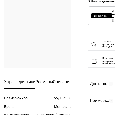
% Нашли дешевле
4
п
п
8
Только
оригинал
бренды
Быстрая
доставка 
всей Росс
Характеристики
Размеры
Описание
Доставка
Размер очков
55/18/150
Самовывоз
Примерка
На
Бренд
Montblanc
Страстном