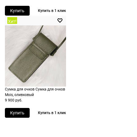
сроки
рассчитывают
Купить
Купить в 1 клик
при
Хит!
оформлении
заказа в
корзине.
Срочная
доставка
По Москве
возможна
день в день,
Сумка для очков Сумка для очков
по России
Mois, оливковый
есть
9 900 руб.
экспресс-
доставка.
Купить
Купить в 1 клик
Долями
Сплит от Яндекс Пэй