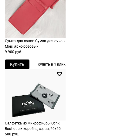
следующий
не нужно.
день после
оформления
По России
заказа.
1500 руб.
Доставка за
включая
МКАД
Сумка для очков Сумка для очков
доставку.
оплачивается
Mois, ярко-розовый
Оплата
дополнительн
9 900 руб.
очков на
— 700 руб.
месте после
Купить
Купить в 1 клик
независимо
примерки.
от суммы
Если очки не
выкупа.
подойдут,
дополнительн
По России
ничего
Доставляем
оплачивать
в любую
не нужно.
точку
Салфетка из микрофибры Ochki
России,
Boutique в коробке, серая, 20х20
стоимость и
500 руб.