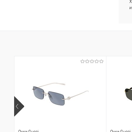
Х
и
В
избр
Очки Gucci
Очки Gucci