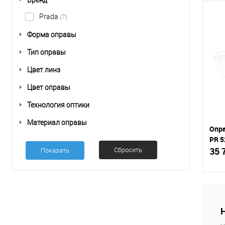
Бренд
Prada
(7)
Форма оправы
К
Тип оправы
клик
В
Цвет линз
Цвет оправы
Технология оптики
Материал оправы
Опра
PR 5
35 
Сбросить
К
срав