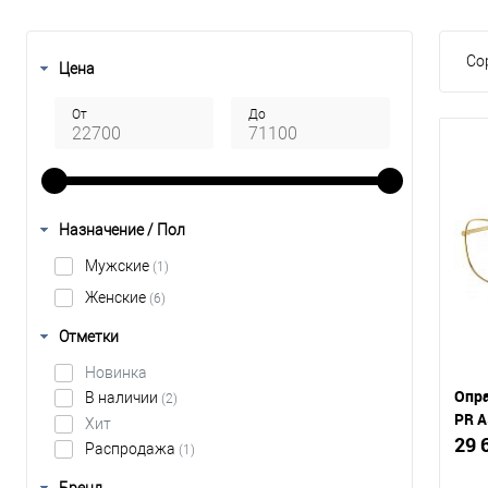
Со
Цена
От
До
Назначение / Пол
Мужские
(1)
Женские
(6)
Отметки
Новинка
Опра
В наличии
(2)
PR A
Хит
29 
Распродажа
(1)