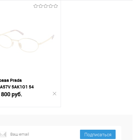
Подписаться
Подписаться
К
К
внению
сравнению
В
В
ранное
избранное
рава Prada
 A57V 5AK1O1 54
 800 руб.
Подписаться
К
Подписаться
внению