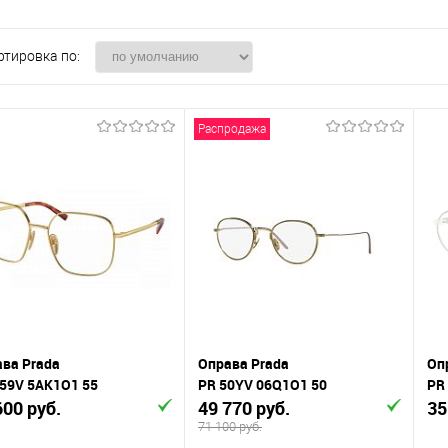
ртировка по:
Распродажа
ва Prada
Оправа Prada
Оп
59V 5AK1O1 55
PR 50YV 06Q1O1 50
PR
600 руб.
49 770 руб.
35
71 100 руб.