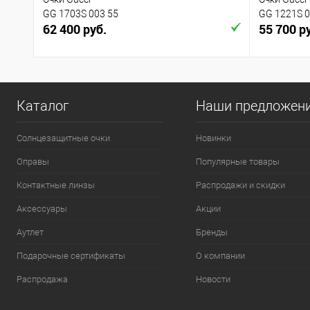
GG 1703S 003 55
GG 1221S 0
62 400 руб.
55 700 р
Каталог
Наши предложен
Солнцезащитные очки
Новинки
Оправы
Популярные товары
Контактные линзы
Распродажи и скидки
Аксессуары
Акции
Аутлет
Бренды
Подарочные сертификаты
О компании
Распродажа
Новости