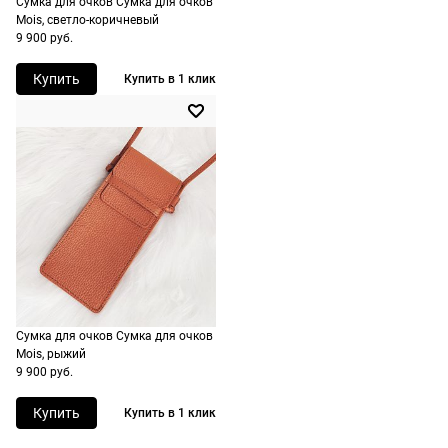
Сумка для очков Сумка для очков
стоимость и
Mois, светло-коричневый
сроки
9 900 руб.
рассчитывают
Купить
Купить в 1 клик
при
оформлении
заказа в
корзине.
Срочная
доставка
По Москве
возможна
день в день,
по России
Сумка для очков Сумка для очков
есть
Mois, рыжий
экспресс-
9 900 руб.
доставка.
Купить
Купить в 1 клик