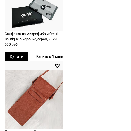
на
Назначение
женские
оплачивать
следующий
не нужно.
день после
оформления
По России
заказа.
Салфетка из микрофибры Ochki
1500 руб.
Доставка за
Boutique в коробке, серая, 20х20
включая
МКАД
500 руб.
доставку.
оплачивается
Оплата
Купить
Купить в 1 клик
дополнительн
очков на
— 700 руб.
месте после
независимо
примерки.
от суммы
Если очки не
выкупа.
подойдут,
дополнительн
По России
ничего
Доставляем
оплачивать
в любую
не нужно.
точку
России,