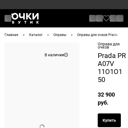
•
•
•
•
Главная
Каталог
Оправы
Оправы для очков Prada
Оправа для
очков
Prada PR
В наличии
A07V
11O1O1
50
32 900
руб.
Купить