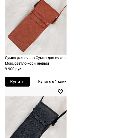
1500 руб.
заказа.
Назначение
мужские
включая
Доставка за
доставку.
МКАД
Оплата очков на
оплачивается
месте после
дополнительно
примерки. Если
— 700 руб.
очки не
независимо от
подойдут,
Сумка для очков Сумка для очков
суммы выкупа.
дополнительно
Mois, светло-коричневый
9 900 руб.
ничего
По России
оплачивать не
Доставляем в
Купить
Купить в 1 клик
нужно.
любую точку
России,
стоимость и
сроки
рассчитываются
при оформлении
заказа в