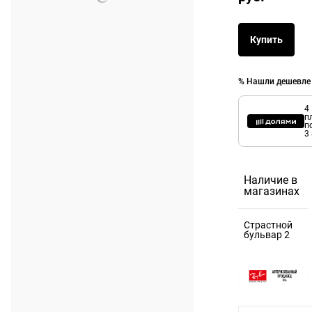
Купить
% Нашли дешевле
4
п
п
3
Наличие в
магазинах
Страстной
бульвар 2
125375,
Москва г, б-
р Страстной,
д. 2