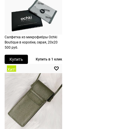
подойдут,
дополнительн
По России
ничего
Доставляем
оплачивать
в любую
не нужно.
точку
России,
Салфетка из микрофибры Ochki
Boutique в коробке, серая, 20х20
стоимость и
500 руб.
сроки
рассчитывают
Купить
Купить в 1 клик
при
Хит!
оформлении
заказа в
корзине.
Срочная
доставка
По Москве
возможна
день в день,