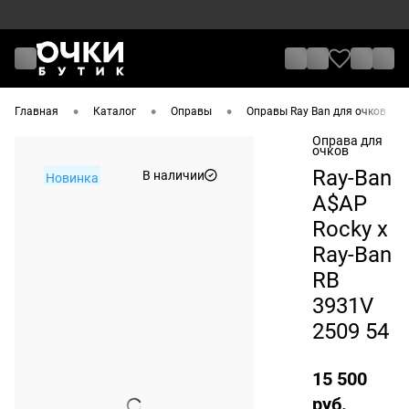
•
•
•
•
Главная
Каталог
Оправы
Оправы Ray Ban для очков
Оправа для
очков
Ray-Ban
В наличии
Новинка
A$AP
Rocky x
Ray-Ban
RB
3931V
2509 54
15 500
руб.