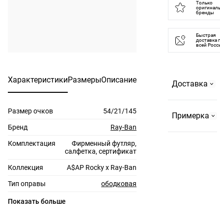
Только
оригинал
бренды
Быстрая
доставка 
всей Росс
Характеристики
Размеры
Описание
Доставка
Размер очков
54/21/145
Самовывоз
Примерка
На
Бренд
Ray-Ban
Страстном
Комплектация
Фирменный футляр,
По Москве и
бульваре, 2
салфетка, сертификат
до 10 км за
или в ТРЦ
Коллекция
A$AP Rocky x Ray-Ban
МКАД
"Европейский".
Бесплатно,
Тип оправы
ободковая
Резервируем
до 3-х пар
не более 3-х
Цвет оправы
черный
Показать больше
очков,
пар на 3 дня.
Материал оправы
металл
время