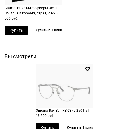
Перейдите на страницу оформления
Выберите Яндекс Пэй или Сплит в
заказа
способах оплаты
Салфетка из микрофибры Ochki
Boutique в коробке, серая, 20х20
Выберите способ оплаты «Долями»
Оплатите покупку целиком через Пэй
500 руб.
или частями в Сплит.
Оплатите часть от суммы заказа
Купить
Купить в 1 клик
Продолжить покупки
Продолжить покупки
Вы смотрели
Оправа Ray-Ban RB 6375 2501 51
13 200 руб.
Купить
Купить в 1 клик