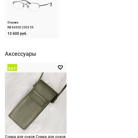
очки не
По Москве —
ШтрихКод
8056597162111
подойдут,
бесплатно,
ничего
Назначение
универсальные
на
Оправа
оплачивать
следующий
RB 6453D 2503 55
не нужно.
день после
13 600 руб.
оформления
По России
заказа.
Аксессуары
1500 руб.
Доставка за
включая
МКАД
доставку.
Хит!
оплачивается
Оплата
дополнительн
очков на
— 700 руб.
месте после
независимо
примерки.
от суммы
Если очки не
выкупа.
подойдут,
дополнительн
По России
ничего
Доставляем
оплачивать
в любую
Сумка для очков Сумка для очков