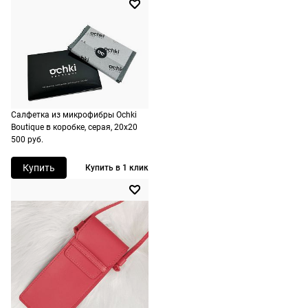
при
оформлении
заказа в
корзине.
Срочная
доставка
Салфетка из микрофибры Ochki
По Москве
Boutique в коробке, серая, 20х20
500 руб.
возможна
день в день,
Купить
Купить в 1 клик
по России
есть
экспресс-
доставка.