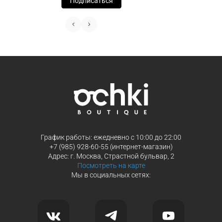
Подписаться
Выберите способ оплаты «Долями»
Оплатите покупку целиком через Пэ
или частями в Сплит.
Оплатите часть от суммы заказа
Продолжить покупки
Продолжить покупки
График работы: ежедневно с 10:00 до 22:00
+7 (985) 928-60-55 (интернет-магазин)
Адрес: г. Москва, Страстной бульвар, 2
Посмотреть на карте
Мы в социальных сетях: