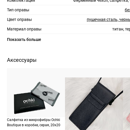
Комплектация
Фирменный чехол, салфетка,
Тип оправы
бе
Цвет оправы
пушечная сталь, чер
Материал оправы
титан, т
Страна производства
Показать больше
Производитель
Люксоттика групп С.п.А., Италия, площадь
2
Аксессуары
ШтрихКод
805
Назначение
Салфетка из микрофибры Ochki
Boutique в коробке, серая, 20х20