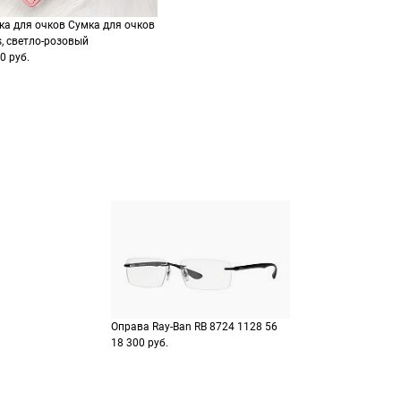
способах оплаты
Выберите способ опла
Оплатите покупку цел
ка для очков Сумка для очков
или частями в Сплит.
s, светло-розовый
Оплатите часть от су
0 руб.
Продолжить пок
Продолжить пок
Оправа Ray-Ban RB 8724 1128 56
18 300 руб.