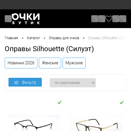
•
•
•
Главная
Каталог
Оправы для очков
Оправы Silhouette (Силуэт
Оправы Silhouette (Силуэт)
Новинки 2026
Женские
Мужские
Фильтр
Цена
От
До
Назначение / Пол