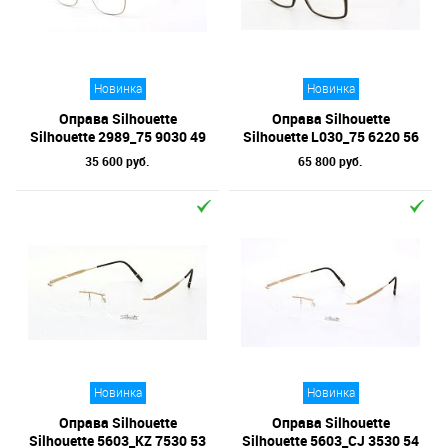
Отметки
Бренд
Новинка
Новинка
Форма оправы
Оправа Silhouette
Оправа Silhouette
Тип оправы
Silhouette 2989_75 9030 49
Silhouette L030_75 6220 56
35 600 руб.
65 800 руб.
Цвет линз
Цвет оправы
Технология оптики
Материал оправы
Новинка
Новинка
Оправа Silhouette
Оправа Silhouette
Silhouette 5603_KZ 7530 53
Silhouette 5603_CJ 3530 54