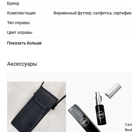
Бренд
Комплектация
Фирменный футляр, салфетка, сертифик
Тип оправы
Цвет оправы
Материал оправы
а
Показать больше
Страна производства
Производитель
Силуэт Интернешинал Шмид АГ П
Аксессуары
Еллбогнершрассе 24, 4020 Ли
ШтрихКод
88
Назначение
Сал
Bout