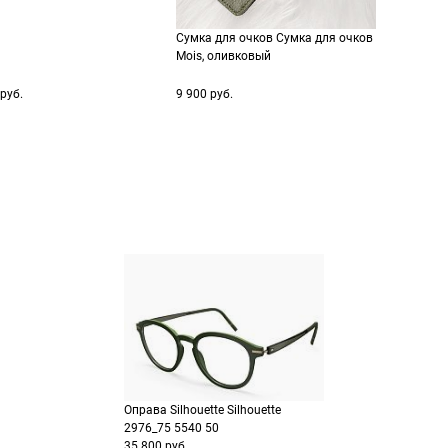
Перейдите на страниц
Выберите Яндекс Пэй 
заказа
способах оплаты
Сумка для очков Сумка для очков
Выберите способ опла
Оплатите покупку цел
Mois, оливковый
или частями в Сплит.
Оплатите часть от су
руб.
9 900 руб.
Продолжить пок
Продолжить пок
Оправа Silhouette Silhouette
2976_75 5540 50
35 800 руб.