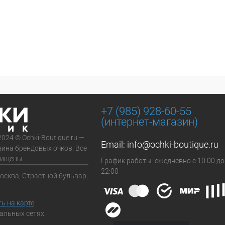
+7 (985) 928-60-55
(интернет-магазин)
2024 © Ochki-Boutique.ru —
Email:
info@ochki-boutique.ru
зина брендовых очков. Все
щищены.
График работы: ежедневно с 10:00 до
22:00
Москва, Страстной бульвар,
ь на карте
альных сетях: