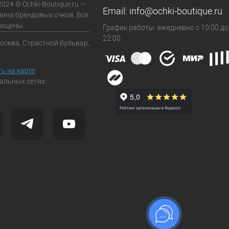
2024 © Ochki-Boutique.ru —
Email:
info@ochki-boutique.ru
зина брендовых очков. Все
щищены.
График работы: ежедневно с 10:00 до
22:00
Москва, Страстной бульвар,
ь на карте
альных сетях: