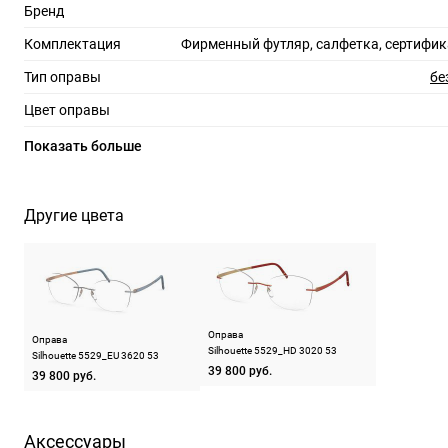
Бренд
Комплектация
Фирменный футляр, салфетка, сертифик
Тип оправы
бе
Цвет оправы
Материал оправы
Показать больше
Страна производства
Производитель
Силуэт Интернешинал Шмид АГ П
Другие цвета
Еллбогнершрассе 24, 4020 Ли
ШтрихКод
88
Назначение
Оправа
Оправа
Silhouette 5529_HD 3020 53
Silhouette 5529_EU 3620 53
39 800 руб.
39 800 руб.
Аксессуары