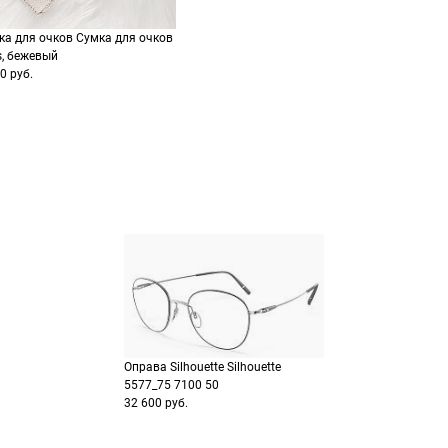
заказа
способах оплаты
Выберите способ опла
Оплатите покупку цел
ка для очков Сумка для очков
или частями в Сплит.
s, бежевый
Оплатите часть от су
0 руб.
Продолжить пок
Продолжить пок
Оправа Silhouette Silhouette
5577_75 7100 50
32 600 руб.