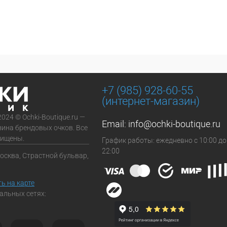
+7 (985) 928-60-55
(интернет-магазин)
2024 © Ochki-Boutique.ru —
Email:
info@ochki-boutique.ru
зина брендовых очков. Все
щищены.
График работы: ежедневно с 10:00 до
22:00
Москва, Страстной бульвар,
ь на карте
альных сетях: