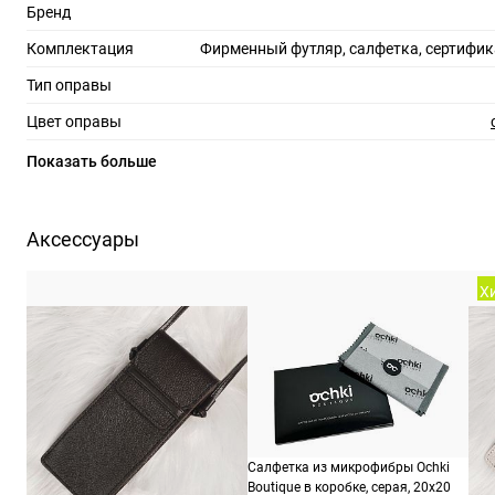
Бренд
Комплектация
Фирменный футляр, салфетка, сертифик
Тип оправы
Цвет оправы
Материал оправы
Показать больше
Страна производства
Производитель
Силуэт Интернешинал Шмид АГ П
Аксессуары
Еллбогнершрассе 24, 4020 Ли
ШтрихКод
88
Хи
Назначение
уни
Салфетка из микрофибры Ochki
Boutique в коробке, серая, 20х20