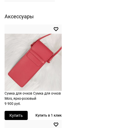
не нужно.
любую точку
России, стоимость и
Аксессуары
сроки
рассчитываются
при оформлении
заказа в корзине.
Срочная доставка
По Москве
возможна день в
день, по России есть
экспресс-доставка.
Сумка для очков Сумка для очков
Mois, ярко-розовый
9 900 руб.
Купить
Купить в 1 клик