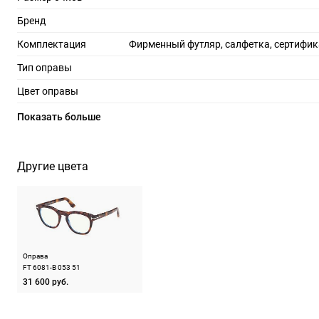
Бренд
Комплектация
Фирменный футляр, салфетка, сертифик
Тип оправы
Цвет оправы
Материал оправы
Показать больше
Страна производства
Производитель
Маршон Италия С.р.п., пр-т Альпаго, 151 д. Баст
Другие цвета
Пуос де Альпаго,провинция Бел
ШтрихКод
88
Назначение
Оправа
FT 6081-B 053 51
31 600 руб.