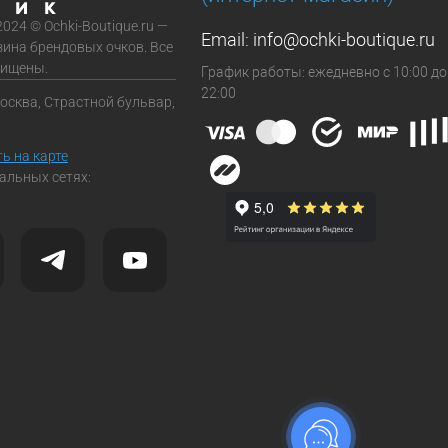
2024 © Ochki-Boutique.ru —
Email:
info@ochki-boutique.ru
зина брендовых очков. Все
щищены.
График работы: ежедневно с 10:00 до
22:00
Москва, Страстной бульвар,
ь на карте
альных сетях: