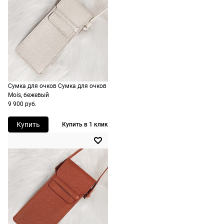
Назначение
мужские
1500 руб.
заказа.
включая
Доставка за
доставку.
МКАД
Оплата очков на
оплачивается
месте после
дополнительно
примерки. Если
— 700 руб.
очки не
независимо от
Сумка для очков Сумка для очков
подойдут,
суммы выкупа.
Mois, бежевый
дополнительно
9 900 руб.
ничего
По России
Купить
Купить в 1 клик
оплачивать не
Доставляем в
нужно.
любую точку
России,
стоимость и
сроки
рассчитываются
при оформлении
заказа в