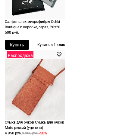
следующий
не нужно.
день после
оформления
По России
заказа.
Салфетка из микрофибры Ochki
1500 руб.
Boutique в коробке, серая, 20х20
Доставка за
500 руб.
включая
МКАД
доставку.
оплачивается
Купить
Купить в 1 клик
Оплата
дополнительн
Распродажа
очков на
— 700 руб.
месте после
независимо
примерки.
от суммы
Если очки не
выкупа.
подойдут,
дополнительн
По России
ничего
Доставляем
оплачивать
в любую
не нужно.
точку
Сумка для очков Сумка для очков
России,
Mois, рыжий (уценено)
стоимость и
4 950 руб.
9 900 руб.
-50%