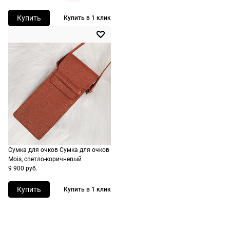
сроки
рассчитывают
Купить
Купить в 1 клик
при
оформлении
заказа в
корзине.
Срочная
доставка
По Москве
возможна
день в день,
Сумка для очков Сумка для очков
по России
Mois, светло-коричневый
есть
9 900 руб.
экспресс-
доставка.
Купить
Купить в 1 клик
Долями
Сплит от Яндекс Пэй