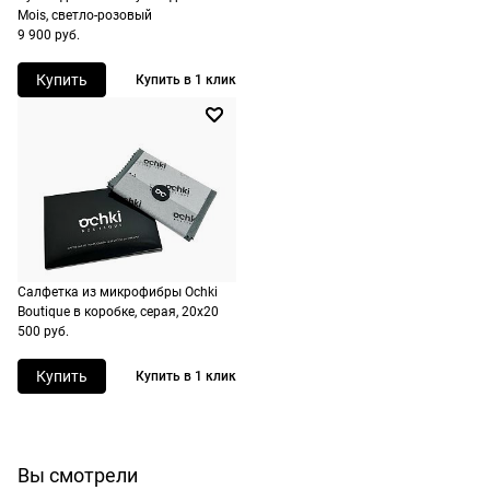
Mois, светло-розовый
при
9 900 руб.
оформлении
заказа в
Купить
Купить в 1 клик
корзине.
Срочная
доставка
По Москве
возможна
день в день,
по России
Салфетка из микрофибры Ochki
есть
Boutique в коробке, серая, 20х20
экспресс-
500 руб.
доставка.
Купить
Купить в 1 клик
Долями
Сплит от Яндекс Пэй
Вы смотрели