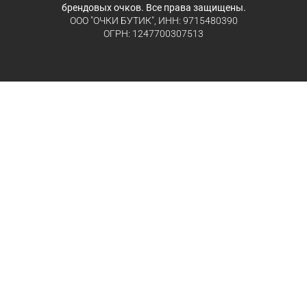
брендовых очков. Все права защищены.
ООО "ОЧКИ БУТИК", ИНН: 9715480390
ОГРН: 1247700307513