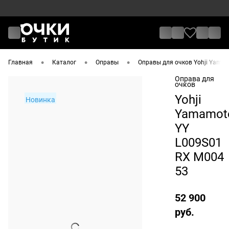
•
•
•
Главная
Каталог
Оправы
Оправы для очков Yohji Yama
Оправа для
очков
Yohji
Новинка
Yamamot
YY
L009S01
RX M004
53
52 900
руб.