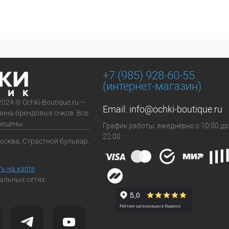
+7 (985) 928-60-55
(интернет-магазин)
2024 © Ochki-Boutique.ru —
Email:
info@ochki-boutique.ru
зина брендовых очков. Все
щищены.
График работы: ежедневно с 10:00 до
22:00
Москва, Страстной бульвар,
ь на карте
альных сетях: