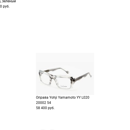
s, зеленый
Выберите способ опла
Оплатите покупку цел
0 руб.
или частями в Сплит.
Оплатите часть от су
Продолжить пок
Продолжить пок
Оправа Yohji Yamamoto YY L020
20002 54
58 400 руб.