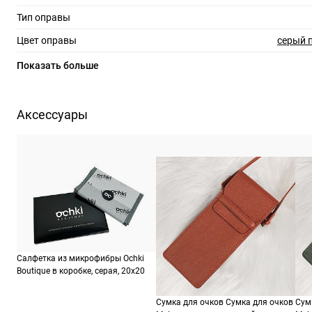
Тип оправы
Цвет оправы
серый 
Материал оправы
Показать больше
Страна производства
Производитель
Мацуда Айвэа Джапан Ллк, 1-314-2, Омачи, 
Аксессуары
Факуй, Факуй преферекчэ, 918-8
ШтрихКод
273
Назначение
уни
Салфетка из микрофибры Ochki
Boutique в коробке, серая, 20х20
Сумка для очков Сумка для очков
Сум