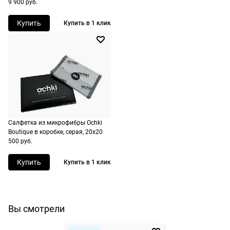
9 900 руб.
оформлении
заказа в
Купить
Купить в 1 клик
корзине.
Срочная
доставка
По Москве
возможна
день в день,
по России
Салфетка из микрофибры Ochki
есть
Boutique в коробке, серая, 20х20
экспресс-
500 руб.
доставка.
Купить
Купить в 1 клик
Вы смотрели
Долями
Сплит от Яндекс Пэй