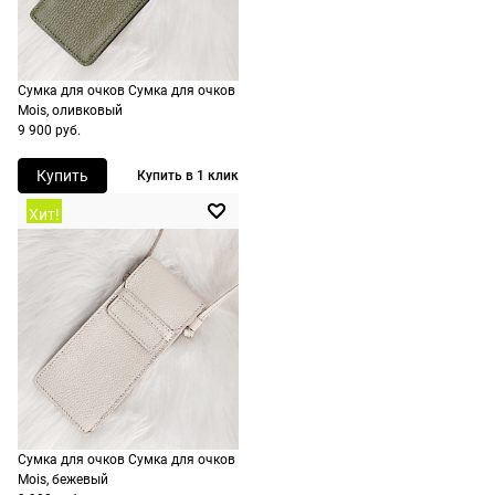
заказа.
1500 руб.
Доставка за
включая
МКАД
доставку.
оплачивается
Сумка для очков Сумка для очков
Оплата
дополнительн
Mois, оливковый
очков на
9 900 руб.
— 700 руб.
месте после
независимо
Купить
Купить в 1 клик
примерки.
от суммы
Если очки не
Хит!
выкупа.
подойдут,
дополнительн
По России
ничего
Доставляем
оплачивать
в любую
не нужно.
точку
России,
стоимость и
сроки
рассчитывают
Сумка для очков Сумка для очков
Mois, бежевый
при