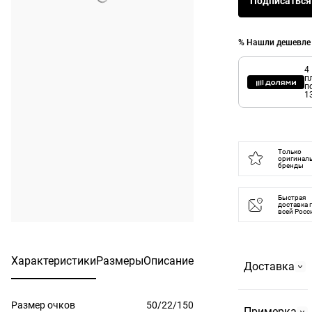
Подписаться
% Нашли дешевле
4
п
п
1
Только
оригинал
бренды
Быстрая
доставка 
всей Росс
Характеристики
Размеры
Описание
Доставка
Размер очков
50/22/150
Самовывоз
Примерка