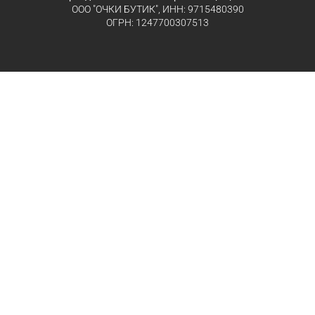
ООО "ОЧКИ БУТИК", ИНН: 9715480390
ОГРН: 1247700307513