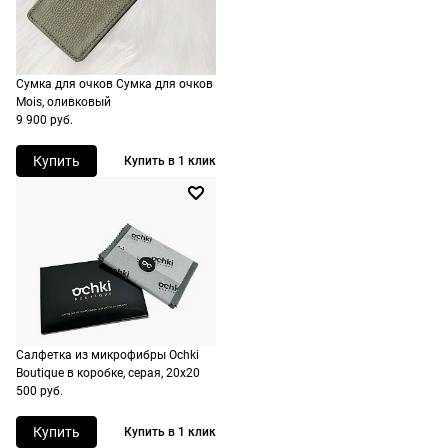
дополнительн
По России
ничего
Доставляем
оплачивать
в любую
не нужно.
точку
Сумка для очков Сумка для очков
Mois, оливковый
России,
9 900 руб.
стоимость и
сроки
Купить
Купить в 1 клик
рассчитывают
при
оформлении
заказа в
корзине.
Срочная
доставка
Салфетка из микрофибры Ochki
По Москве
Boutique в коробке, серая, 20х20
500 руб.
возможна
день в день,
Купить
Купить в 1 клик
по России