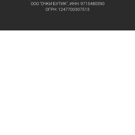
ООО "ОЧКИ БУТИК", ИНН: 9715480390
ОГРН: 1247700307513