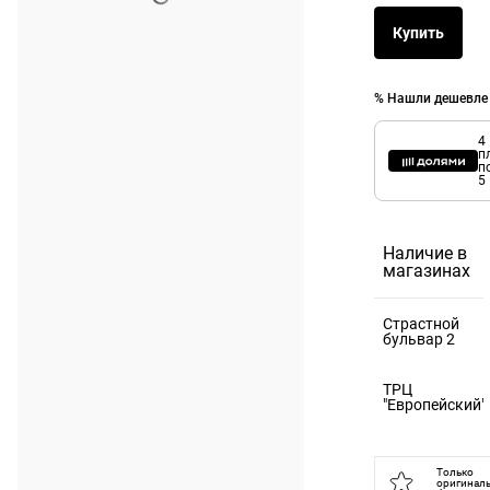
Купить
% Нашли дешевле
4
п
п
5
Наличие в
магазинах
Страстной
бульвар 2
125375,
ТРЦ
Москва г, б-
"Европейский"
р Страстной,
121059,
д. 2
Москва г, пл
Только
оригинал