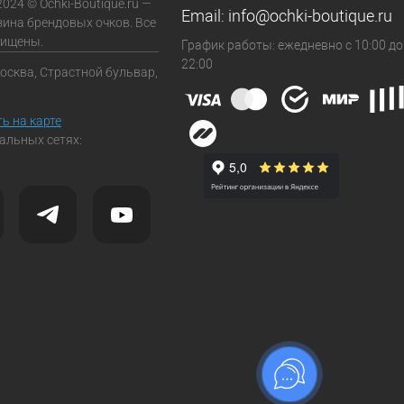
2024 © Ochki-Boutique.ru —
Email:
info@ochki-boutique.ru
зина брендовых очков. Все
щищены.
График работы: ежедневно с 10:00 до
22:00
Москва, Страстной бульвар,
ь на карте
альных сетях: