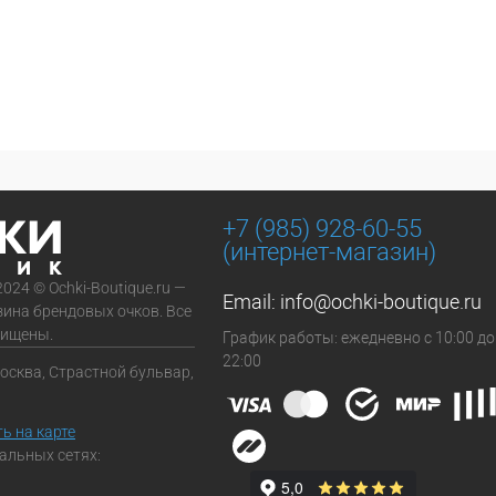
+7 (985) 928-60-55
(интернет-магазин)
2024 © Ochki-Boutique.ru —
Email:
info@ochki-boutique.ru
зина брендовых очков. Все
щищены.
График работы: ежедневно с 10:00 до
22:00
Москва, Страстной бульвар,
ь на карте
альных сетях: