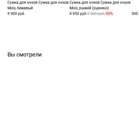
Сумка для очков Сумка для очков
Сумка для очков Сумка для очков
ШтрихКод
19
Mois, бежевый
Mois, рыжий (уценено)
9 900 руб.
4 950 руб.
9 900 руб.
-50%
500 
Вы смотрели