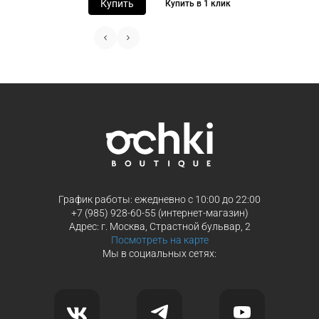
Купить
Купить в 1 клик
Выберите способ оплаты «Долями»
Оплатите покупку целиком через Пэ
или частями в Сплит.
Оплатите часть от суммы заказа
Продолжить покупки
Продолжить покупки
График работы: ежедневно с 10:00 до 22:00
+7 (985) 928-60-55 (интернет-магазин)
Адрес: г. Москва, Страстной бульвар, 2
Посмотреть на карте
Мы в социальных сетях: