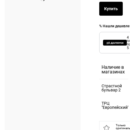
Купить
% Нашли дешевле
4
п
п
5
Наличие в
магазинах
Страстной
бульвар 2
125375,
ТРЦ
Москва г, б-
"Европейский"
р Страстной,
121059,
д. 2
Москва г, пл
Только
оригинал