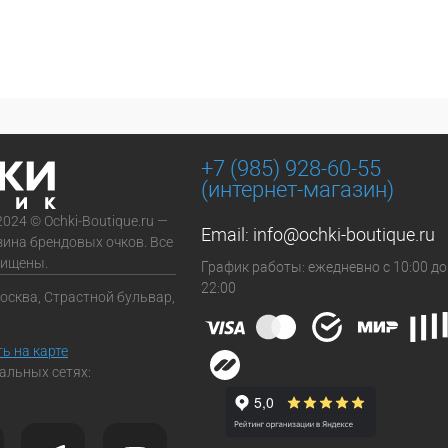
+7 (985) 928-60-55
(интернет-магазин)
2024 © Ochki-Boutique.ru —
Email:
info@ochki-boutique.ru
зина брендовых очков. Все
щищены.
График работы: ежедневно с 10:00 до
22:00
Москва, Страстной бульвар,
ь на карте
альных сетях: