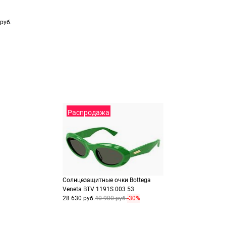
заказа
способах оплаты
Выберите способ опла
Оплатите покупку цел
руб.
или частями в Сплит.
Оплатите часть от су
Продолжить пок
Продолжить пок
Распродажа
Солнцезащитные очки Bottega
Veneta BTV 1191S 003 53
28 630 руб.
40 900 руб.
-30%