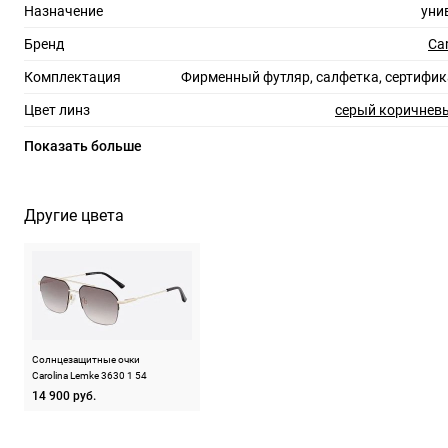
Назначение
уни
Бренд
Ca
Комплектация
Фирменный футляр, салфетка, сертифик
Цвет линз
серый коричнев
Материал линз
Показать больше
Защита линз
100%
Степень затемнения
Другие цвета
RX-адаптация
Форма оправы
Тип оправы
пол
Цвет оправы
Солнцезащитные очки
Материал оправы
Carolina Lemke 3630 1 54
14 900 руб.
Страна производства
Производитель
Виа Франческо Керубини, 4, 20145, Милан, Мич