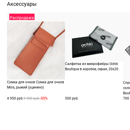
Аксессуары
ШтрихКод
273
Распродажа
Салфетка из микрофибры Ochki
Boutique в коробке, серая, 20х20
Сумка для очков Сумка для очков
Спр
Mois, рыжий (уценено)
сол
Bout
4 950 руб.
9 900 руб.
-50%
500 руб.
700 