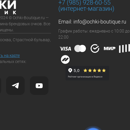
+7 (985) 928-60-55
(интернет-магазин)
2024 © Ochki-Boutique.ru —
Email:
info@ochki-boutique.ru
зина брендовых очков. Все
щищены.
График работы: ежедневно с 10:00 до
22:00
Москва, Страстной бульвар,
ь на карте
альных сетях: