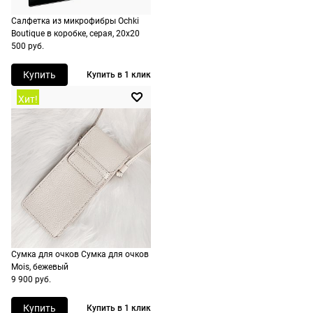
России,
Салфетка из микрофибры Ochki
стоимость и
Boutique в коробке, серая, 20х20
сроки
500 руб.
рассчитывают
Купить
Купить в 1 клик
при
оформлении
Хит!
заказа в
корзине.
Срочная
доставка
По Москве
возможна
день в день,
по России
Сумка для очков Сумка для очков
есть
Mois, бежевый
экспресс-
9 900 руб.
доставка.
Купить
Купить в 1 клик