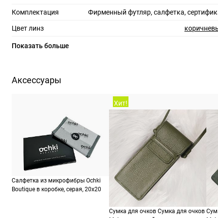
Комплектация
Фирменный футляр, салфетка, сертифик
Цвет линз
коричневы
Материал линз
Показать больше
Защита линз
100%
Степень затемнения
Аксессуары
RX-адаптация
Хит!
Форма оправы
Тип оправы
Цвет оправы
ч
Материал оправы
Страна производства
Салфетка из микрофибры Ochki
Производитель
Виа Франческо Керубини, 4, 20145, Милан, Мич
Boutique в коробке, серая, 20х20
ШтрихКод
273
Сумка для очков Сумка для очков
Сум