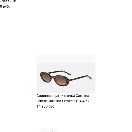
s, зеленый
Выберите способ опла
Оплатите покупку цел
0 руб.
или частями в Сплит.
Оплатите часть от су
Продолжить пок
Продолжить пок
Солнцезащитные очки Carolina
Lemke Carolina Lemke 9194 4 52
14 900 руб.