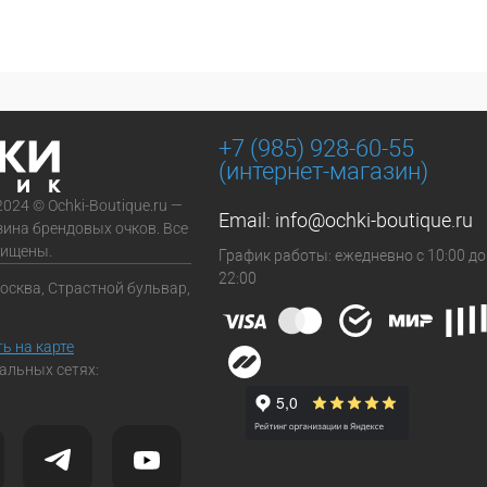
+7 (985) 928-60-55
(интернет-магазин)
2024 © Ochki-Boutique.ru —
Email:
info@ochki-boutique.ru
зина брендовых очков. Все
щищены.
График работы: ежедневно с 10:00 до
22:00
Москва, Страстной бульвар,
ь на карте
альных сетях: