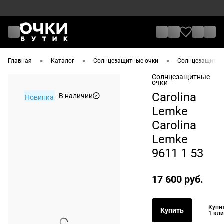
•
•
•
Главная
Каталог
Солнцезащитные очки
Солнцезащитные
Солнцезащитные
очки
Carolina
В наличии
Новинка
Lemke
Carolina
Lemke
9611 1 53
17 600 руб.
Купи
Купить
1 кл