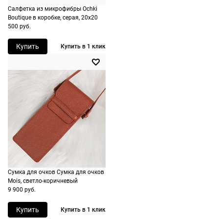
корзине.
Салфетка из микрофибры Ochki
Boutique в коробке, серая, 20х20
500 руб.
Срочная
доставка
Купить
Купить в 1 клик
По Москве
возможна день
в день, по
России есть
экспресс-
доставка.
Сумка для очков Сумка для очков
Долями
Mois, светло-коричневый
Сплит от Яндекс Пэй
9 900 руб.
Долями — сервис, позволяющий
Яндекс Пэй позволяет оплачивать очки и
Купить
Купить в 1 клик
разделить оплату покупок на четыре
оправы сразу или частями через Яндекс