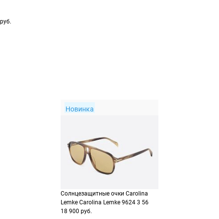
Перейдите на страниц
Выберите Яндекс Пэй 
заказа
способах оплаты
руб.
Выберите способ опла
Оплатите покупку цел
или частями в Сплит.
Оплатите часть от су
Продолжить пок
Продолжить пок
Новинка
Солнцезащитные очки Carolina
Lemke Carolina Lemke 9624 3 56
18 900 руб.