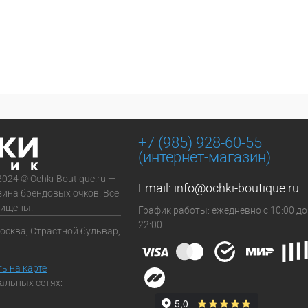
+7 (985) 928-60-55
(интернет-магазин)
2024 © Ochki-Boutique.ru —
Email:
info@ochki-boutique.ru
зина брендовых очков. Все
щищены.
График работы: ежедневно с 10:00 до
22:00
Москва, Страстной бульвар,
ь на карте
альных сетях: