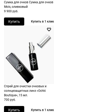
Сумка для очков Сумка для очков
рассчитывают
Mois, оливковый
при
9 900 руб.
оформлении
Купить
Купить в 1 клик
заказа в
корзине.
Срочная
доставка
По Москве
возможна
день в день,
по России
есть
экспресс-
Спрей для очистки очковых и
доставка.
солнцезащитных линз «Ochki
Boutique», 15 мл.
700 руб.
Купить
Купить в 1 клик