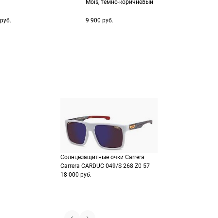
Mois, темно-коричневый
Выберите способ опла
Оплатите покупку цел
или частями в Сплит.
Оплатите часть от су
руб.
9 900 руб.
Продолжить пок
Продолжить пок
Солнцезащитные очки Carrera
Carrera CARDUC 049/S 268 Z0 57
18 000 руб.