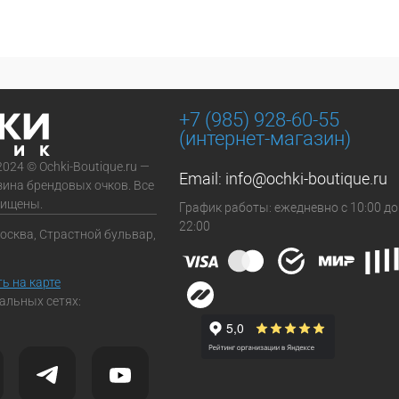
+7 (985) 928-60-55
(интернет-магазин)
2024 © Ochki-Boutique.ru —
Email:
info@ochki-boutique.ru
зина брендовых очков. Все
щищены.
График работы: ежедневно с 10:00 до
22:00
Москва, Страстной бульвар,
ь на карте
альных сетях: