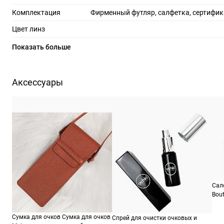
Комплектация
Фирменный футляр, салфетка, сертифик
Цвет линз
Материал линз
по
Показать больше
Защита линз
100%
Степень затемнения
Аксессуары
RX-адаптация
Не ре
Форма оправы
пря
Цвет оправы
сер
Материал оправы
Страна производства
Производитель
Сафило С.п.А., р-н. Индустриале, 7 шоссе 15, 35
Сал
Bout
ШтрихКод
19
Сумка для очков Сумка для очков
Спрей для очистки очковых и