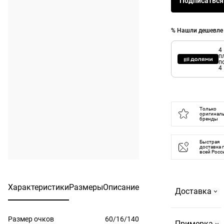
Подписаться
% Нашли дешевле
4
п
п
4
Только
оригинал
бренды
Быстрая
доставка 
всей Росс
Характеристики
Размеры
Описание
Доставка
Размер очков
60/16/140
Самовывоз
Примерка