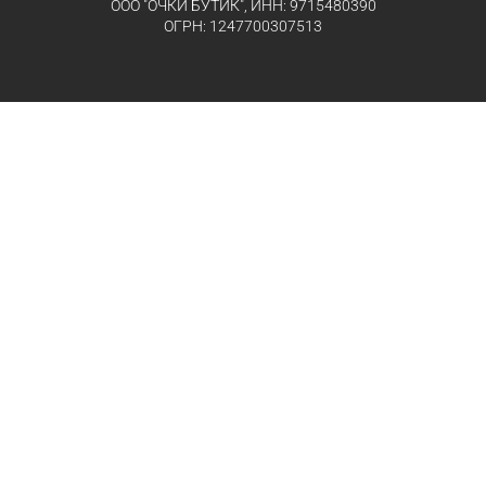
ООО "ОЧКИ БУТИК", ИНН: 9715480390
ОГРН: 1247700307513