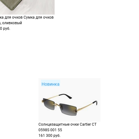
Перейдите на страниц
Выберите Яндекс Пэй 
5135 Падуя,
заказа
Италия
способах оплаты
Выберите способ опла
Оплатите покупку цел
ка для очков Сумка для очков
3023184957
или частями в Сплит.
s, оливковый
Оплатите часть от су
0 руб.
Продолжить пок
Продолжить пок
Новинка
Солнцезащитные очки Cartier CT
0598S 001 55
161 300 руб.