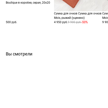
Производитель
Керинг Айвеа С.п.А. Виа Альтикьеро 180, 3
Boutique в коробке, серая, 20х20
Сумка для очков Сумка для очков
Сум
ШтрихКод
84
Mois, рыжий (уценено)
Moi
500 руб.
4 950 руб.
9 900 руб.
-50%
9 90
Вы смотрели