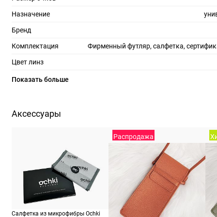
Назначение
уни
Бренд
Комплектация
Фирменный футляр, салфетка, сертифик
Цвет линз
Материал линз
Показать больше
Защита линз
100%
Степень затемнения
Аксессуары
RX-адаптация
Распродажа
Хи
Форма оправы
пря
Тип оправы
бе
Цвет оправы
Материал оправы
Страна производства
Салфетка из микрофибры Ochki