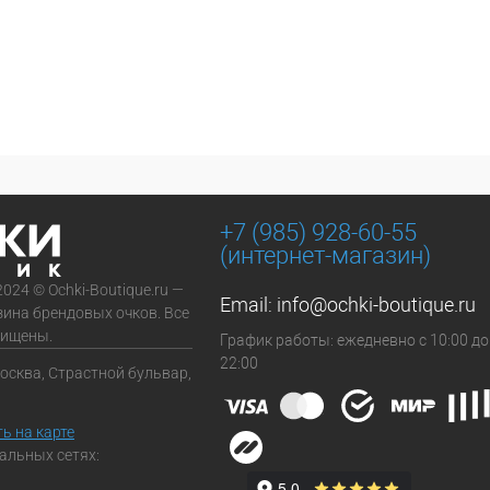
+7 (985) 928-60-55
(интернет-магазин)
2024 © Ochki-Boutique.ru —
Email:
info@ochki-boutique.ru
зина брендовых очков. Все
щищены.
График работы: ежедневно с 10:00 до
22:00
Москва, Страстной бульвар,
ь на карте
альных сетях: