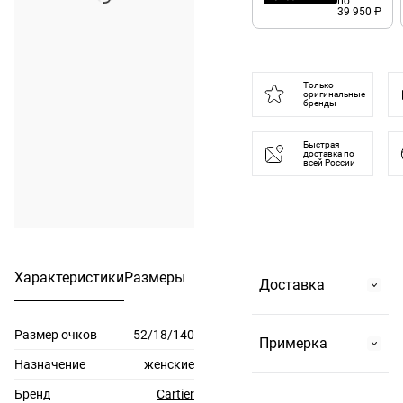
по
39 950 ₽
Только
оригинальные
бренды
Быстрая
доставка по
всей России
Характеристики
Размеры
Доставка
Размер очков
52/18/140
Самовывоз
Примерка
На Страстном
Назначение
женские
бульваре, 2 или в
Бренд
Cartier
По Москве и до 10