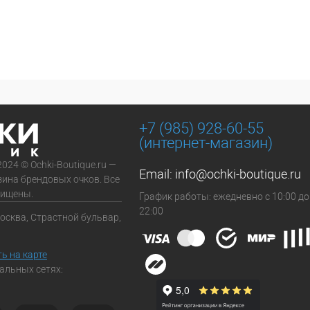
+7 (985) 928-60-55
(интернет-магазин)
2024 © Ochki-Boutique.ru —
Email:
info@ochki-boutique.ru
зина брендовых очков. Все
щищены.
График работы: ежедневно с 10:00 до
22:00
Москва, Страстной бульвар,
ь на карте
альных сетях: