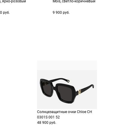
s, ярко-розовый
Mois, светло-коричневый
заказа
способах оплаты
Выберите способ опла
Оплатите покупку цел
0 руб.
9 900 руб.
или частями в Сплит.
Оплатите часть от су
Продолжить пок
Продолжить пок
Солнцезащитные очки Chloe CH
0301S 001 52
48 900 руб.