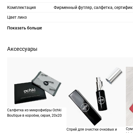
Комплектация
Фирменный футляр, салфетка, сертифик
Цвет линз
Материал линз
Показать больше
Защита линз
100%
Степень затемнения
Аксессуары
RX-адаптация
Форма оправы
мяг
Тип оправы
Цвет оправы
Материал оправы
Страна производства
Салфетка из микрофибры Ochki
Производитель
Керинг Айвеа С.п.А. Виа Альтикьеро 180, 3
Boutique в коробке, серая, 20х20
Сум
Спрей для очистки очковых и
ШтрихКод
88