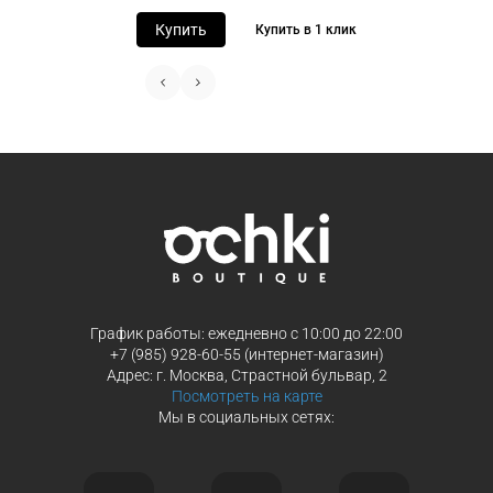
заказа
способах оплаты
Купить
Купить в 1 клик
Выберите способ оплаты «Долями»
Оплатите покупку целиком через Пэ
или частями в Сплит.
Оплатите часть от суммы заказа
Продолжить покупки
Продолжить покупки
График работы: ежедневно с 10:00 до 22:00
+7 (985) 928-60-55 (интернет-магазин)
Адрес: г. Москва, Страстной бульвар, 2
Посмотреть на карте
Мы в социальных сетях: