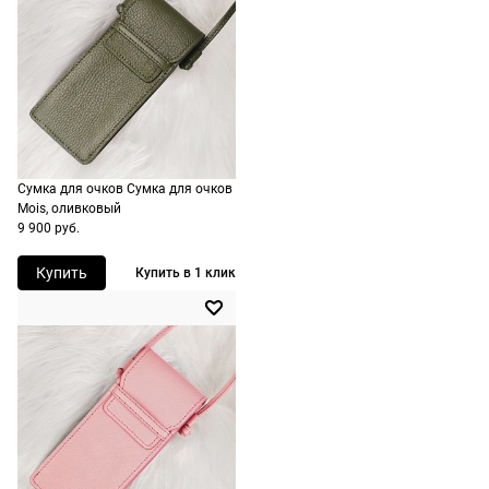
сроки
рассчитывают
при
оформлении
заказа в
корзине.
Сумка для очков Сумка для очков
Срочная
Mois, оливковый
доставка
9 900 руб.
По Москве
возможна
Купить
Купить в 1 клик
день в день,
по России
есть
экспресс-
доставка.