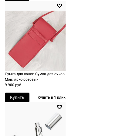
стоимость и
сроки
рассчитывают
при
оформлении
заказа в
корзине.
Срочная
доставка
Сумка для очков Сумка для очков
По Москве
Mois, ярко-розовый
возможна
9 900 руб.
день в день,
Купить
Купить в 1 клик
по России
есть
экспресс-
доставка.