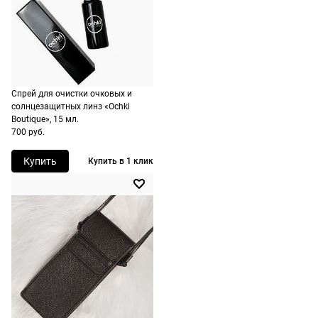
Спрей для очистки очковых и
солнцезащитных линз «Ochki
Boutique», 15 мл.
700 руб.
Купить
Купить в 1 клик
Долями
Сплит от Яндекс Пэй