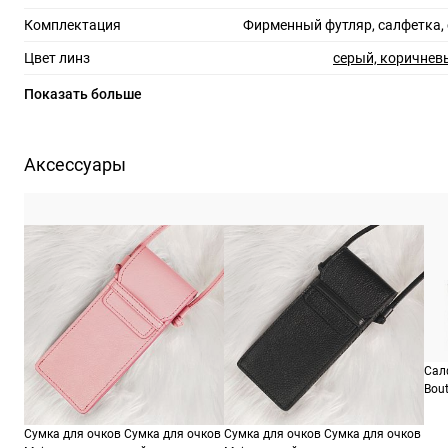
Комплектация
Фирменный футляр, салфетка,
Цвет линз
серый, коричнев
Материал линз
по
Показать больше
Защита линз
100%
Степень затемнения
Аксессуары
RX-адаптация
Форма оправы
геом
Тип оправы
Цвет оправы
черный матов
Материал оправы
аце
Страна производства
Сал
Производитель
Сафило С.п.А., р-н. Индустриале, 7 шоссе 15, 35
Bout
Сумка для очков Сумка для очков
Сумка для очков Сумка для очков
ШтрихКод
19