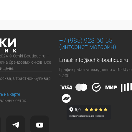
+7 (985) 928-60-55
(интернет-магазин)
2024 © Ochki-Boutique.ru —
Email:
info@ochki-boutique.ru
зина брендовых очков. Все
щищены.
График работы: ежедневно с 10:00 до
22:00
Москва, Страстной бульвар,
ь на карте
альных сетях: