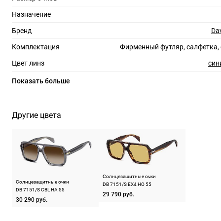
Назначение
Бренд
Da
Комплектация
Фирменный футляр, салфетка,
Цвет линз
син
Материал линз
по
Показать больше
Защита линз
100%
Степень затемнения
Другие цвета
RX-адаптация
Форма оправы
Тип оправы
Цвет оправы
черн
Солнцезащитные очки
Солнцезащитные очки
DB 7151/S EX4 HO 55
DB 7151/S CBL HA 55
Материал оправы
29 790 руб.
30 290 руб.
Страна производства