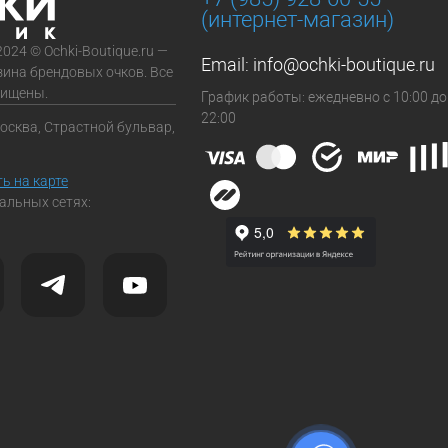
(интернет-магазин)
2024 © Ochki-Boutique.ru —
Email:
info@ochki-boutique.ru
зина брендовых очков. Все
щищены.
График работы: ежедневно с 10:00 до
22:00
Москва, Страстной бульвар,
ь на карте
альных сетях: