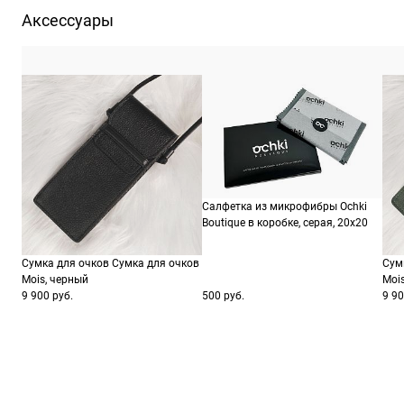
Производитель
Сафило С.п.А., р-н. Индустриале, 7 шоссе 15, 35
Аксессуары
ШтрихКод
19
Салфетка из микрофибры Ochki
Boutique в коробке, серая, 20х20
Сумка для очков Сумка для очков
Сум
Mois, черный
Moi
9 900 руб.
500 руб.
9 90