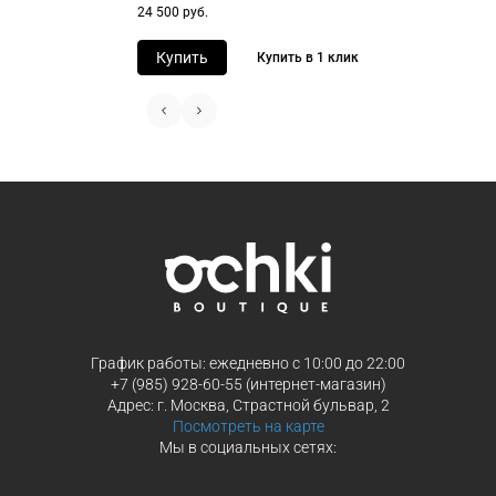
Перейдите на страницу оформления
Выберите Яндекс Пэй или Сплит в
24 500 руб.
заказа
способах оплаты
Выберите способ оплаты «Долями»
Оплатите покупку целиком через Пэ
Купить
Купить в 1 клик
или частями в Сплит.
Оплатите часть от суммы заказа
Продолжить покупки
Продолжить покупки
График работы: ежедневно с 10:00 до 22:00
+7 (985) 928-60-55 (интернет-магазин)
Адрес: г. Москва, Страстной бульвар, 2
Посмотреть на карте
Мы в социальных сетях: