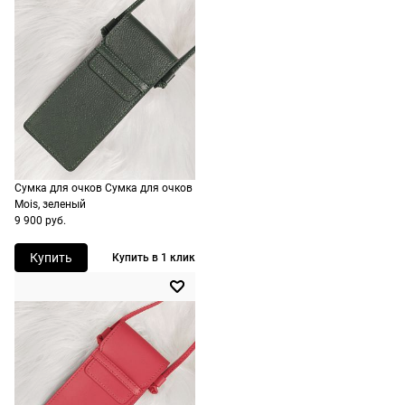
стоимость и
сроки
рассчитывают
при
оформлении
заказа в
корзине.
Срочная
Сумка для очков Сумка для очков
Mois, зеленый
доставка
9 900 руб.
По Москве
возможна
Купить
Купить в 1 клик
день в день,
по России
есть
экспресс-
доставка.