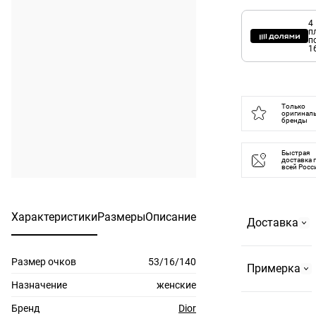
4
п
п
1
Только
оригинал
бренды
Быстрая
доставка 
всей Росс
Характеристики
Размеры
Описание
Доставка
Размер очков
53/16/140
Самовывоз
Примерка
На
Назначение
женские
Страстном
Бренд
Dior
По Москве и