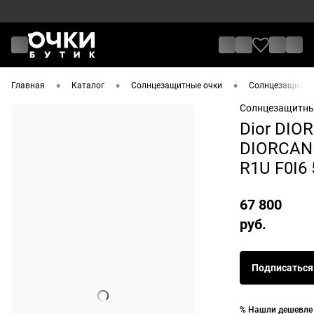
•
•
•
Главная
Каталог
Солнцезащитные очки
Солнцезащитные
Солнцезащитны
Dior DIOR
DIORCA
R1U F0I6 
67 800
руб.
Подписаться
% Нашли дешевле