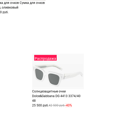
заказа
способах оплаты
ка для очков Сумка для очков
s, оливковый
Выберите способ опла
Оплатите покупку цел
0 руб.
или частями в Сплит.
Оплатите часть от су
Продолжить пок
Продолжить пок
Распродажа
Солнцезащитные очки
Dolce&Gabbana DG 4413 3374/40
48
25 500 руб.
42 500 руб.
-40%