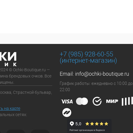
+7 (985) 928-60-55
(интернет-магазин)
2024 © Ochki-Boutique.ru —
Email:
info@ochki-boutique.ru
зина брендовых очков. Все
щищены.
График работы: ежедневно с 10:00 до
22:00
Москва, Страстной бульвар,
ь на карте
альных сетях: