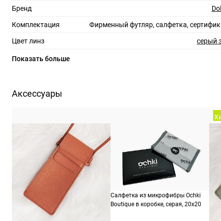
Бренд
Do
Комплектация
Фирменный футляр, салфетка, сертифик
Цвет линз
серый 
Материал линз
Показать больше
Защита линз
100%
Форма оправы
Аксессуары
Цвет оправы
Хи
Материал оправы
Страна производства
Производитель
Люксоттика групп С.п.А., Италия, площадь
2
ШтрихКод
805
Салфетка из микрофибры Ochki
Boutique в коробке, серая, 20х20